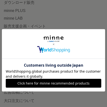
ダウンロード販売
minne PLUS
minne LAB
販売支援企画・イベント
読みもの
minneとものづくりと
minne学習帖
ニュース
minneの本
企業の方へ
広告出稿について
大口注文について