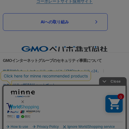
コーポレートサイト
採用サイト
AIへの取り組み
GMOインターネットグループのセキュリティ事業について
世界初総合ネットセキュリティサービス「GMOセキュリティ24」
パスワード漏洩診断
Webサイトリスク診断
セキュリティ相談AIチャットボット
実在証明・盗聴対策
サイバー攻撃対策（GMOサイバーセキュリティ byイエラエ）
サイバー攻撃対策（GMO Flatt Security）
なりすまし対策
セキュリティ事業の軌跡