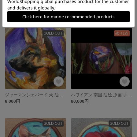
すずらんさま専用ページ オーダー 油絵 手描き
シュナウザー 油絵 原画 手描き
11,000円
5,500円
SOLD OUT
残り1点
ジャーマンシェパード 犬 油絵 手描き 原画
ハワイアン 南国 油絵 原画 手描き
6,000円
80,000円
SOLD OUT
SOLD OUT