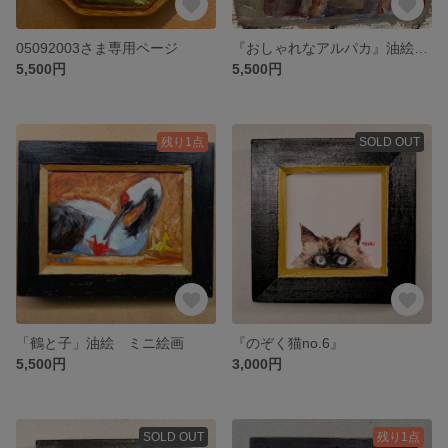
05092003さま専用ページ
『おしゃれなアルパカ』油絵 ミニ絵画
5,500円
5,500円
残り1点
SOLD OUT
「鶴と子」油絵 ミニ絵画
『のぞく猫no.6』
5,500円
3,000円
SOLD OUT
残り1点