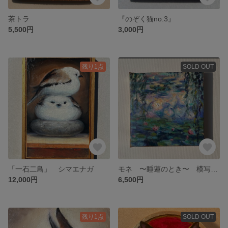
茶トラ
『のぞく猫no.3』
5,500円
3,000円
残り1点
SOLD OUT
「一石二鳥」 シマエナガ
モネ 〜睡蓮のとき〜 模写 手描き 原画
12,000円
6,500円
残り1点
SOLD OUT