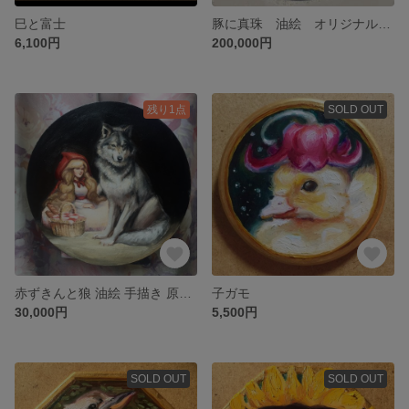
巳と富士
豚に真珠 油絵 オリジナル 原画
6,100円
200,000円
残り1点
SOLD OUT
赤ずきんと狼 油絵 手描き 原画 絵画
子ガモ
30,000円
5,500円
SOLD OUT
SOLD OUT