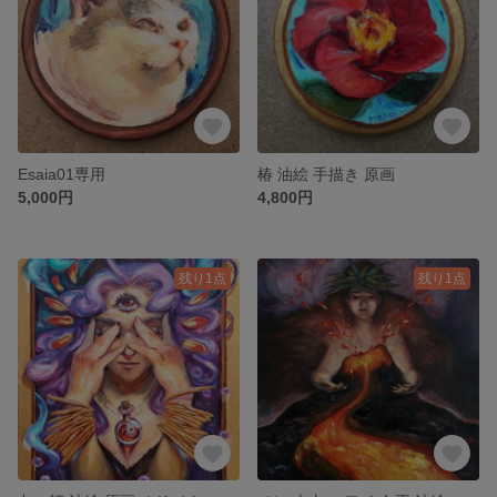
Esaia01専用
椿 油絵 手描き 原画
5,000円
4,800円
残り1点
残り1点