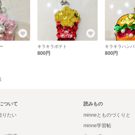
ー
キラキラポテト
キラキラハンバ
800円
800円
覧
について
読みもの
で売りたい
minneとものづくりと
minne学習帖