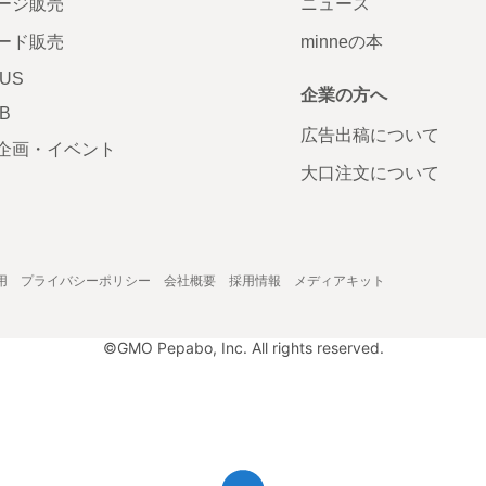
ージ販売
ニュース
ード販売
minneの本
LUS
企業の方へ
AB
広告出稿について
企画・イベント
大口注文について
用
プライバシーポリシー
会社概要
採用情報
メディアキット
©GMO Pepabo, Inc. All rights reserved.