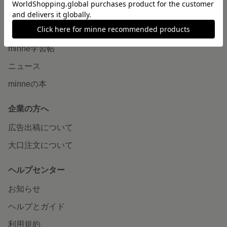
読みもの
minneとものづくりと
minne学習帖
ニュース
minneの本
企業の方へ
広告出稿について
大口注文について
ヘルプセンター
お知らせ
ヘルプとガイド
利用規約