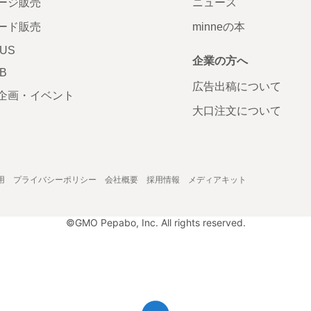
ージ販売
ニュース
ード販売
minneの本
LUS
企業の方へ
AB
広告出稿について
企画・イベント
大口注文について
用
プライバシーポリシー
会社概要
採用情報
メディアキット
©GMO Pepabo, Inc. All rights reserved.