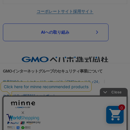
コーポレートサイト
採用サイト
AIへの取り組み
GMOインターネットグループのセキュリティ事業について
世界初総合ネットセキュリティサービス「GMOセキュリティ24」
パスワード漏洩診断
Webサイトリスク診断
セキュリティ相談AIチャットボット
実在証明・盗聴対策
サイバー攻撃対策（GMOサイバーセキュリティ byイエラエ）
サイバー攻撃対策（GMO Flatt Security）
なりすまし対策
セキュリティ事業の軌跡