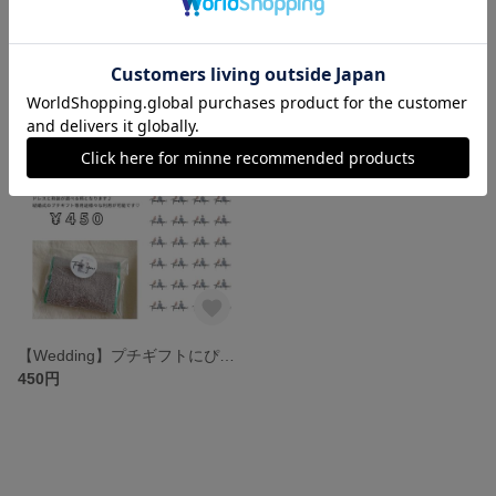
【Weddingオーダー品】新郎新婦似顔絵オリジナルグッズ
【オーダー品】Wedding前撮り等素敵な写真をイラストへ【イラストシール48枚】
14,500円
3,000円
【Wedding】プチギフトにぴったり♪Weddingイラストシール 和装・ドレス
450円