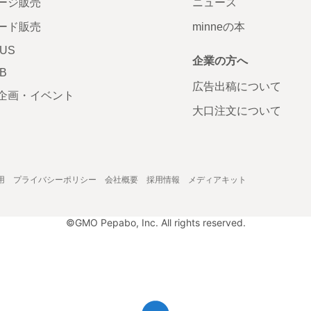
ージ販売
ニュース
ード販売
minneの本
LUS
企業の方へ
AB
広告出稿について
企画・イベント
大口注文について
用
プライバシーポリシー
会社概要
採用情報
メディアキット
©GMO Pepabo, Inc. All rights reserved.