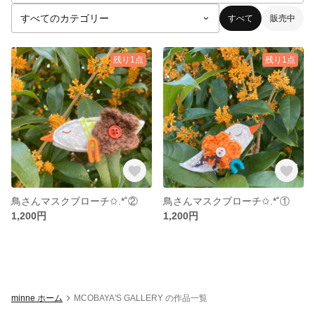
すべて
販売中
残り1点
残り1点
鳥さんマスクブローチ✩.*˚②
鳥さんマスクブローチ✩.*˚①
1,200円
1,200円
minne ホーム
MCOBAYA'S GALLERY の作品一覧