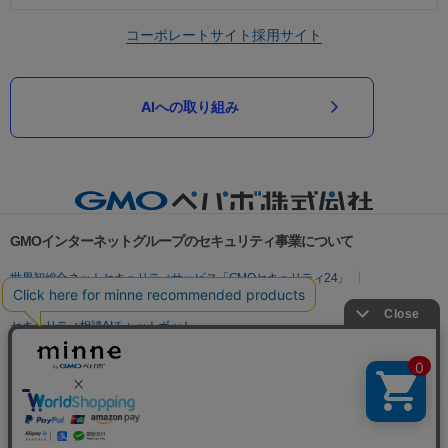
コーポレートサイト
採用サイト
AIへの取り組み
GMOインターネットグループのセキュリティ事業について
世界初総合ネットセキュリティサービス「GMOセキュリティ24」
パスワード漏洩診断
Webサイトリスク診断
セキュリティ相談AIチャットボット
実在証明・盗聴対策
サイバー攻撃対策（GMOサイバーセキュリティ byイエラエ）
サイバー攻撃対策（GMO Flatt Security）
なりすまし対策
セキュリティ事業の軌跡