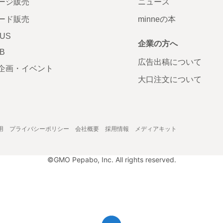
ージ販売
ニュース
ード販売
minneの本
LUS
企業の方へ
AB
広告出稿について
企画・イベント
大口注文について
用
プライバシーポリシー
会社概要
採用情報
メディアキット
©GMO Pepabo, Inc. All rights reserved.