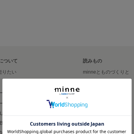
について
読みもの
で売りたい
minneとものづくりと
minne学習帖
ージ販売
ニュース
ード販売
minneの本
LUS
企業の方へ
AB
広告出稿について
企画・イベント