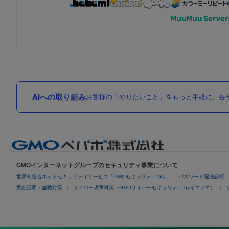
AIへの取り組み
お客様の「やりたいこと」をもっと手軽に。各サ
GMOインターネットグループのセキュリティ事業について
世界初総合ネットセキュリティサービス「GMOセキュリティ24」
パスワード漏洩診断
実在証明・盗聴対策
サイバー攻撃対策（GMOサイバーセキュリティ byイエラエ）