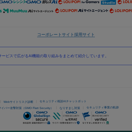
コーポレートサイト
採用サイト
ービスで広がるAI機能の取り組みをまとめて紹介しています。
セキュリティ相談AIチャットボット
Webサイトリスク診断
セキュリティ事業の軌跡
サイバー攻撃対策（GMO Flatt Security）
なりすまし対策