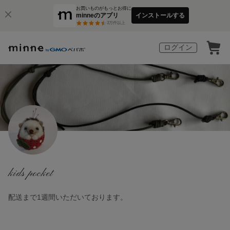
お買いものがもっとお得に
minneのアプリ
インストールする
3
万件以上
ログイン
kids pocket
配送まで1週間いただいております。