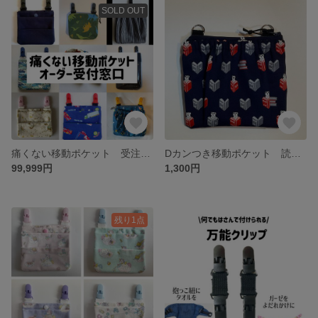
SOLD OUT
痛くない移動ポケット 受注用見本 男の子・女の子
Dカンつき移動ポケット 読書猫柄 ゴム&ファスナー
99,999円
1,300円
残り1点