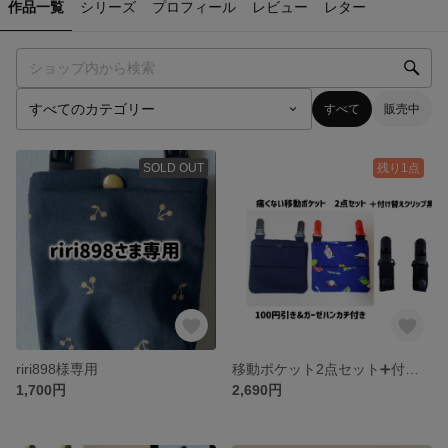
作品一覧
シリーズ
プロフィール
レビュー
レター
すべて
販売中
SOLD OUT
残り1点
riri898様専用
移動ポケット2点セット➕付け替えクリップ黒
1,700円
2,690円