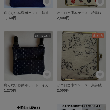
痛くない移動ポケット 無地紺
がま口文庫本ケース 読書猫 白
1,160円
2,400円
SOLD OUT
残り1点
痛くない移動ポケット イカリ柄 ラミネート防水
がま口文庫本ケース 鳥獣戯画 白
1,275円
2,500円