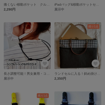
痛くない移動ポケット クルマ柄&無地紺セット
iPadバッグ&移動ポケットセット シェル
2,290円
展示中
残り1点
長さ調整可能！男女兼用・コーデを邪魔しないマスクストラップ【アウトドアコード製】
ランドセルに入る！斜め掛けもできる 裏地付き・ポケット付き ふわふわタブレットバッグ
展示中
2,350円
残り1点