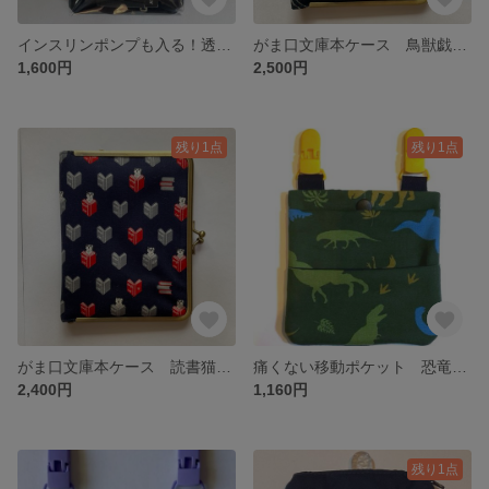
インスリンポンプも入る！透明窓付き痛くない移動ポケット 星柄 黒
がま口文庫本ケース 鳥獣戯画ブルー
1,600円
2,500円
残り1点
残り1点
がま口文庫本ケース 読書猫 紺
痛くない移動ポケット 恐竜柄緑
2,400円
1,160円
残り1点