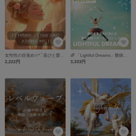
女性性の目覚め✩*.ﾟ喜びと愛に満ちた私へ～アロマフラワーミスト
🌈 「Lightful Dreams」難病の子供たちの夢をタイムウェーバーが応援します
2,222円
3,333円