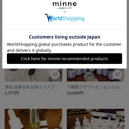
最上級の喜び❤ ツインレイ ツインフレームを引き寄せるフラワーエッセンス7種類 カウンセリング
ペガサスプロダクツ お得な100㍉ リピーター限定 脳神経再生 発達障害 認知症 フラワーエッセンス
4,444円
9,999円
浄化 結界を作る50ミリスプレーフラワーエッセンス4種類 オーラクリーニング プロテクション
７種類フラワーエッセンスカウンセリング 200ミリ浄化スプレー タイムウェーバーオーラチャクラ調整付き
1,777円
10,000円