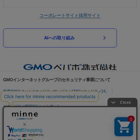
コーポレートサイト
採用サイト
AIへの取り組み
GMOインターネットグループのセキュリティ事業について
世界初総合ネットセキュリティサービス「GMOセキュリティ24」
パスワード漏洩診断
Webサイトリスク診断
セキュリティ相談AIチャットボット
実在証明・盗聴対策
サイバー攻撃対策（GMOサイバーセキュリティ byイエラエ）
サイバー攻撃対策（GMO Flatt Security）
なりすまし対策
セキュリティ事業の軌跡