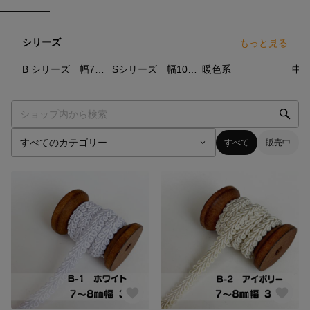
シリーズ
もっと見る
18
点
8
点
25
点
B シリーズ 幅7～8ミリ～
Sシリーズ 幅10ミリ～
暖色系
中
すべて
販売中