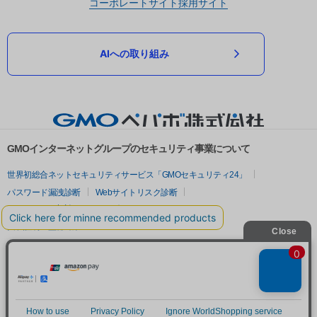
コーポレートサイト
採用サイト
AIへの取り組み
GMOインターネットグループのセキュリティ事業について
世界初総合ネットセキュリティサービス「GMOセキュリティ24」
パスワード漏洩診断
Webサイトリスク診断
セキュリティ相談AIチャットボット
実在証明・盗聴対策
サイバー攻撃対策（GMOサイバーセキュリティ byイエラエ）
サイバー攻撃対策（GMO Flatt Security）
なりすまし対策
セキュリティ事業の軌跡