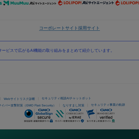
コーポレートサイト
採用サイト
ービスで広がるAI機能の取り組みをまとめて紹介しています。
セキュリティ相談AIチャットボット
Webサイトリスク診断
セキュリティ事業の軌跡
サイバー攻撃対策（GMO Flatt Security）
なりすまし対策