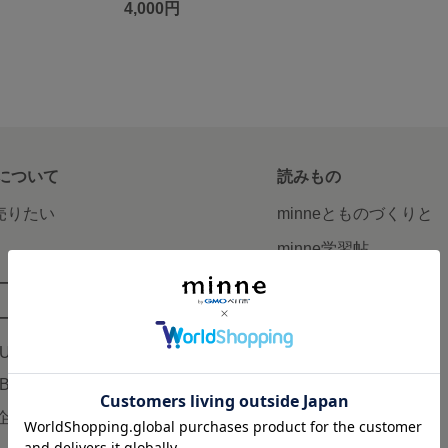
4,000円
について
読みもの
で売りたい
minneとものづくりと
minne学習帖
ージ販売
ニュース
ード販売
minneの本
LUS
企業の方へ
AB
広告出稿について
企画・イベント
大口注文について