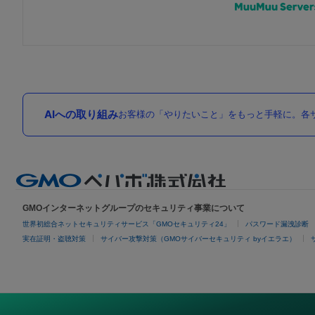
AIへの取り組み
お客様の「やりたいこと」をもっと手軽に。各サ
GMOインターネットグループのセキュリティ事業について
世界初総合ネットセキュリティサービス「GMOセキュリティ24」
パスワード漏洩診断
実在証明・盗聴対策
サイバー攻撃対策（GMOサイバーセキュリティ byイエラエ）