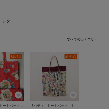
レター
残り1点
残り1点
【セット】幅広トートバックとフラットポーチ レトロなお花（赤)
リバティ トートバック トレスコ（ピンク)