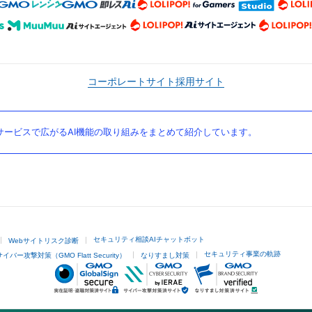
コーポレートサイト
採用サイト
ービスで広がるAI機能の取り組みをまとめて紹介しています。
セキュリティ相談AIチャットボット
Webサイトリスク診断
セキュリティ事業の軌跡
サイバー攻撃対策（GMO Flatt Security）
なりすまし対策