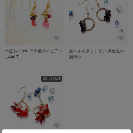
一点もの*pink**天然石のピアス
夏のきんぎょすくい 黒金魚のピアス
1,480円
展示中
SOLD OUT