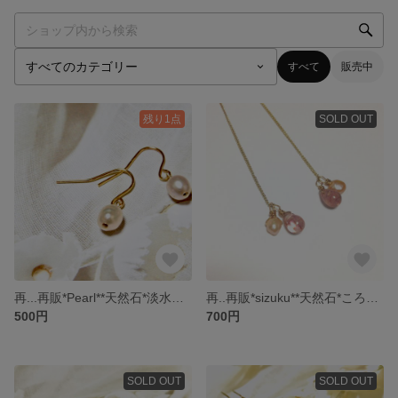
すべて
販売中
残り1点
SOLD OUT
再...再販*Pearl**天然石*淡水パールのピアス
再..再販*sizuku**天然石*ころんと小粒な淡水パール アメリカンピアス
500円
700円
SOLD OUT
SOLD OUT