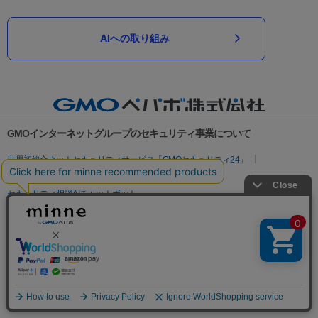
AIへの取り組み
GMOインターネットグループのセキュリティ事業について
世界初総合ネットセキュリティサービス「GMOセキュリティ24」
パスワード漏洩診断
Webサイトリスク診断
セキュリティ相談AIチャットボット
実在証明・盗聴対策
サイバー攻撃対策（GMOサイバーセキュリティ byイエラエ）
サイバー攻撃対策（GMO Flatt Security）
なりすまし対策
セキュリティ事業の軌跡