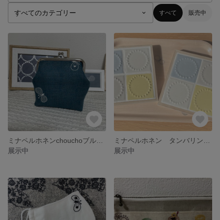
すべて
販売中
ミナペルホネンchouchoブルー がま口 ポーチ
ミナペルホネン タンバリンタイルトレイ 春色
展示中
展示中