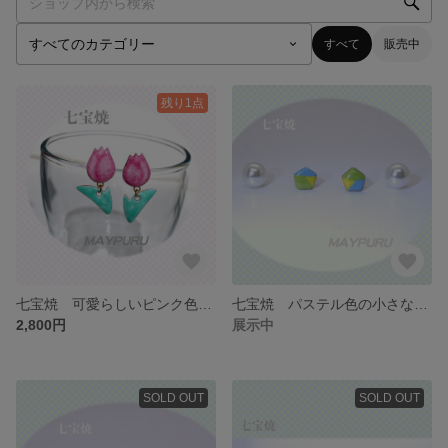
すべて
販売中
残り1点
七宝焼 可愛らしいピンク色のチューリップのピアス/イヤリング
七宝焼 パステル色の小さな五角形のピアス （水色〜レモン色〜黄緑色）
2,800円
展示中
SOLD OUT
SOLD OUT