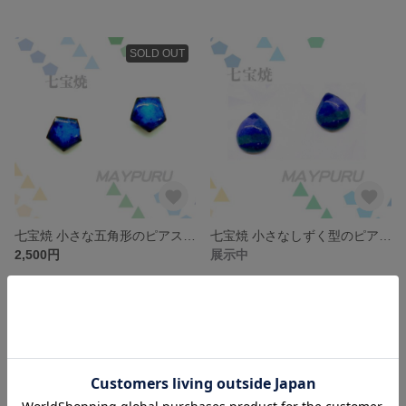
SOLD OUT
七宝焼 小さな五角形のピアス/イヤリング 紺色と水色のマーブル
七宝焼 小さなしずく型のピアス/イヤリング 寒色系
2,500円
展示中
SOLD OUT