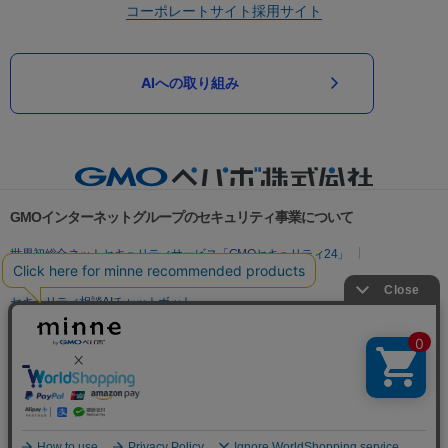
コーポレートサイト
採用サイト
AIへの取り組み
GMOインターネットグループのセキュリティ事業について
世界初総合ネットセキュリティサービス「GMOセキュリティ24」
パスワード漏洩診断
Webサイトリスク診断
セキュリティ相談AIチャットボット
実在証明・盗聴対策
サイバー攻撃対策（GMOサイバーセキュリティ byイエラエ）
サイバー攻撃対策（GMO Flatt Security）
なりすまし対策
セキュリティ事業の軌跡