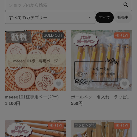
すべて
販売中
SOLD OUT
残り1点
meeeg101様専用ページ(^^)
ボールペン 名入れ ラッピング プレゼント 記念品 お礼品 ハンドメイド 名前 バスケ 部活 卒業 卒団
1,100円
550円
残り1点
残り1点