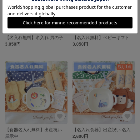
【名入れ無料】名入れ 男の子 ギフトセット 食器 プレート 名前 宇宙 ロケット 星
【名入れ無料】ベビーギフト くじら おしゃぶりケース スタイ 食器 スプーン
3,050円
3,050円
残り1点
【食器名入れ無料】出産祝い 名入れ 男の子 ベビーギフト 食器 ベビー 動物 トラ シマウマ
【名入れ食器】出産祝い 名入れ 男の子 ギフトセット 食器 柴犬 豆柴 SL
展示中
2,600円