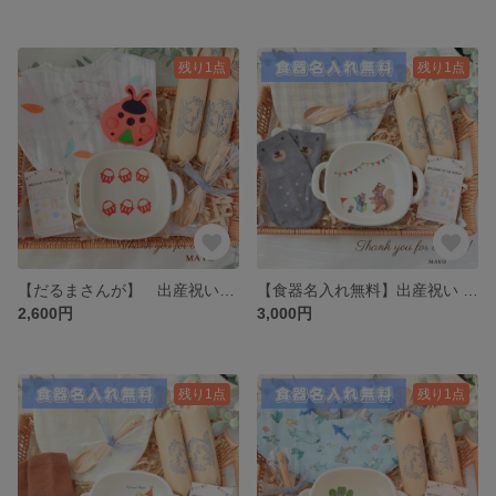
残り1点
残り1点
【だるまさんが】 出産祝い プレゼント だるまさんの 絵本 食器 グラタン皿
【食器名入れ無料】出産祝い 名入れ 男の子 ベビーギフト 食器 ベビー 名入れ食器 動物 スタイ 食器 くつ下 オムツ サーカス クマ テディベア
2,600円
3,000円
残り1点
残り1点