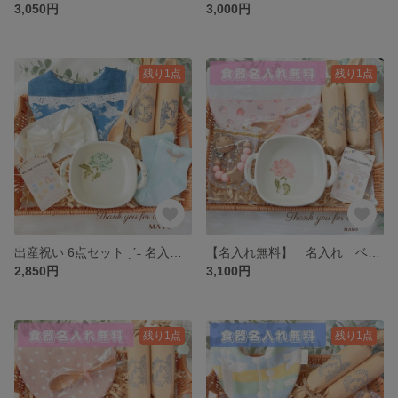
3,050円
3,000円
残り1点
残り1点
出産祝い 6点セット ˎˊ˗ 名入れ 女の子 ギフトセット 食器 スタイ 名入れサービス 名入れ食器 名入れスプーン 子ども 赤ちゃん ブルー 靴下 グラタン皿
【名入れ無料】 名入れ ベビーギフト 新品 名前 ハンドメイド 名入れスプーン ギフトセット おしゃぶりクリップ スタイ よだれかけ ピンク 花柄
2,850円
3,100円
残り1点
残り1点