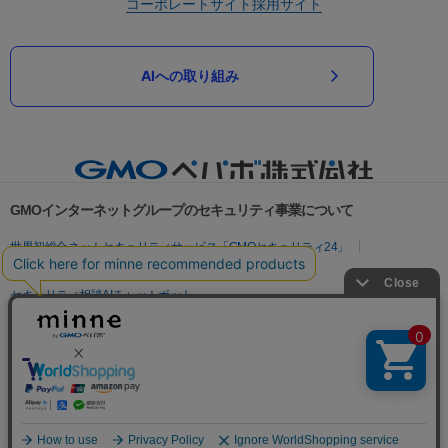
コーポレートサイト
採用サイト
AIへの取り組み
GMOインターネットグループのセキュリティ事業について
世界初総合ネットセキュリティサービス「GMOセキュリティ24」
パスワード漏洩診断
Webサイトリスク診断
セキュリティ相談AIチャットボット
実在証明・盗聴対策
サイバー攻撃対策（GMOサイバーセキュリティ byイエラエ）
サイバー攻撃対策（GMO Flatt Security）
なりすまし対策
セキュリティ事業の軌跡