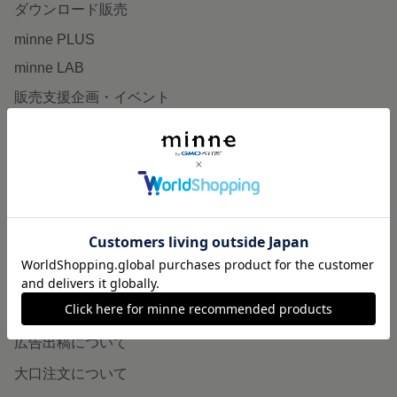
ダウンロード販売
minne PLUS
minne LAB
販売支援企画・イベント
読みもの
minneとものづくりと
minne学習帖
ニュース
minneの本
企業の方へ
広告出稿について
大口注文について