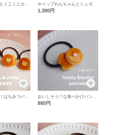
くまメロンパンとミニミニカップケーキのチャーム（生クリームver ）✽ ミニチュアスイーツ/フェイクスイーツ/食品サンプル/くま/パン
ホイップわんちゃんとシュガードーナツのチャーム ✽ ミニチュアスイーツ/フェイクスイーツ/食品サンプル/いぬ/メレンゲ犬/生クリーム犬
1,380円
バターが選べる！はちみつパンケーキのヘアゴム ✽ フェイクスイーツ/食品サンプル/キッズ/子供用/ベビー/赤ちゃん/動物/くま/ねこ/ホットケーキ
おいしそう♡な食べかけパンケーキのヘアゴム ✽ フェイクスイーツ/食品サンプル/キッズ/子供用/ベビー/赤ちゃん/ホットケーキ/はちみつ
880円