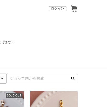
ログイン
す🙇‍♀️
SOLD OUT