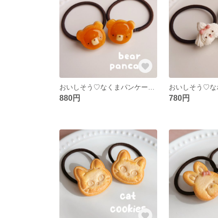
おいしそう♡なくまパンケーキのヘアゴム ✽ フェイクスイーツ/食品サンプル/キッズ/子供用/ベビー/赤ちゃん/動物/クマ/ホットケーキ/はちみつ
880円
780円