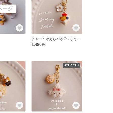
チャームがえらべる♡くまちゃんクッキーのショートケーキ フェイクスイーツ/食品サンプル/ミニチュアスイーツ/ミニチュアフード/オーダーメイド/キーホルダー/リボン/ドリンク
1,480円
SOLD OUT