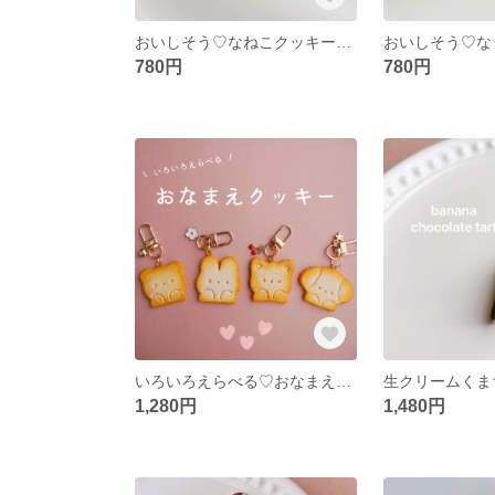
おいしそう♡なねこクッキーのヘアゴム ✽ フェイクスイーツ/食品サンプル/キッズ/子供用/ベビー/赤ちゃん/動物/ネコ/猫
780円
780円
いろいろえらべる♡おなまえクッキー 名入れキーホルダー 動物/どうぶつ/名前/ネームキーホルダー/おなまえキーホルダー
1,280円
1,480円