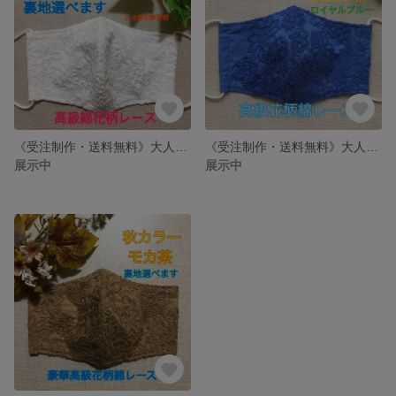
《受注制作・送料無料》大人綺麗マスク マスク小池都知事 同柄 同色 高級綿ローン レース生地 抗菌 消臭 ダブルガーゼ 白 ホワイト 日本製 花柄 大きめ 秋マスク 冬マスク Wガーゼ 春 夏
《受注制作・送料無料》大人綺麗マスク 秋マスク 冬マスク 小池都知事 高級綿ローン生地 抗菌 消臭 ダブルガーゼ 青 日本製 ロイヤルブルー 大きめマスク ノーズワイヤー フィルター 春 夏マスク
展示中
展示中