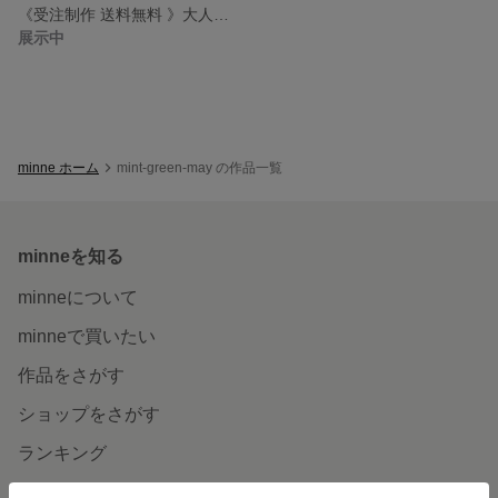
《受注制作 送料無料 》大人綺麗マスク 秋マスク 冬マスク 豪華 高級綿ローン生地 抗菌 ダブルガーゼ モカ 花柄刺繍 Wガーゼ モカ茶 ブラウン 秋冬マスク 春夏マスク
展示中
minne ホーム
mint-green-may の作品一覧
minneを知る
minneについて
minneで買いたい
作品をさがす
ショップをさがす
ランキング
特集