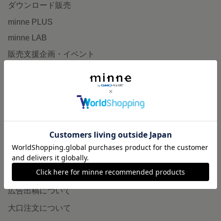
ダウンロード販売
minne PLUS
minne LAB
販売支援企画・イベント
読みもの
minneとものづくりと
minne学習帖
ニュース
minneの本
企業の方へ
広告出稿について
大口注文について