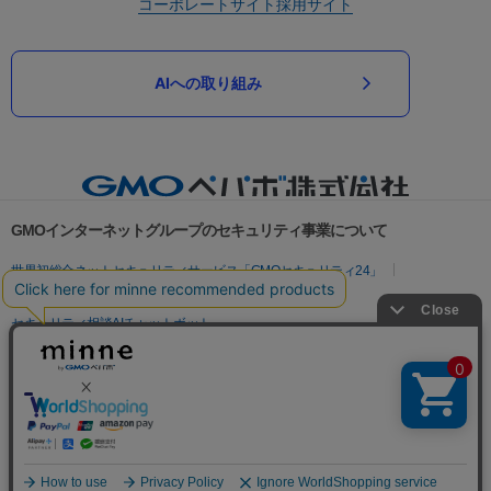
コーポレートサイト
採用サイト
AIへの取り組み
GMOインターネットグループのセキュリティ事業について
世界初総合ネットセキュリティサービス「GMOセキュリティ24」
パスワード漏洩診断
Webサイトリスク診断
セキュリティ相談AIチャットボット
実在証明・盗聴対策
サイバー攻撃対策（GMOサイバーセキュリティ byイエラエ）
サイバー攻撃対策（GMO Flatt Security）
なりすまし対策
セキュリティ事業の軌跡