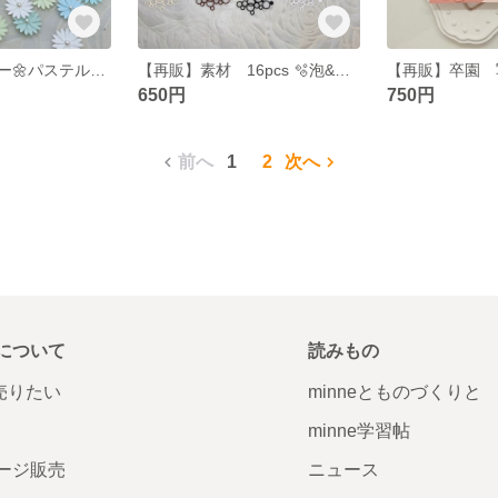
【再販】デイジー🌼パステルカラーB クラフトパンチ ダイカット
【再販】素材 16pcs 🫧泡&六角 カラーA
650円
750円
前へ
1
2
次へ
について
読みもの
で売りたい
minneとものづくりと
minne学習帖
ージ販売
ニュース