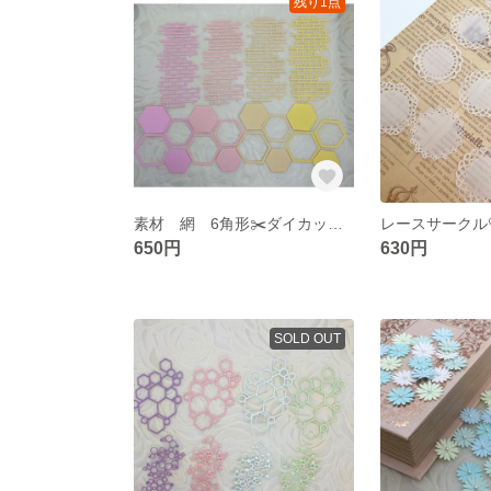
残り1点
素材 網 6角形✂️ダイカット コラージュ カラーB
650円
630円
SOLD OUT