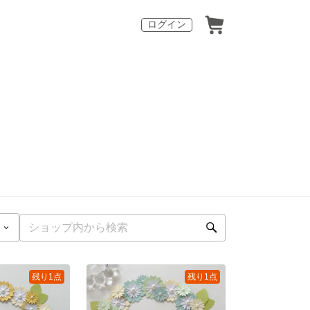
ログイン
残り1点
残り1点