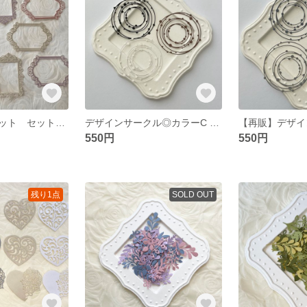
【再販】ダイカット セット🪽羽 フレーム くすみカラーA
デザインサークル◎カラーC ダイカット
550円
550円
残り1点
SOLD OUT