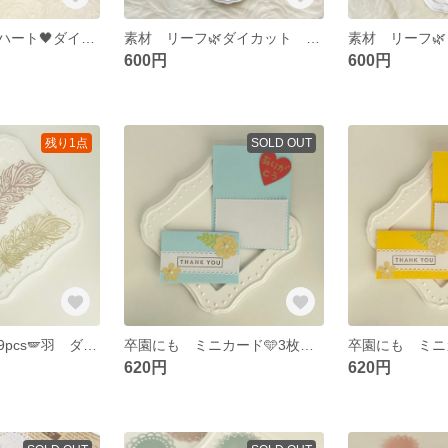
【再販】素材 ハート🖤ダイカット くすみカラーA 12pcs
素材 リーフ🌿ダイカット 54pcs カラーB
600円
600円
残り1点
SOLD OUT
【再販】素材 9pcs🪽羽 ダイカット くすみカラーA
卒園にも ミニカード🩵3枚セット 水色
620円
620円