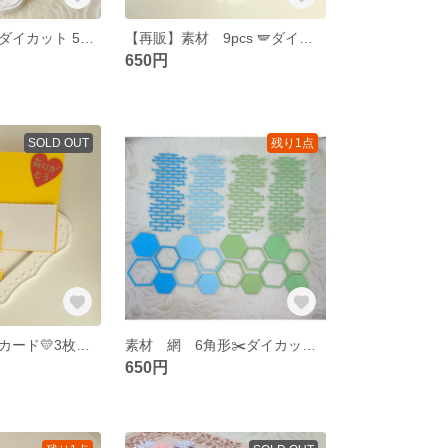
素材 リーフ🌿ダイカット 54pcs カラーA
【再販】素材 9pcs 🪽ダイカット くすみカラーB
650円
SOLD OUT
残り1点
卒園にも ミニカード💛3枚セット イエロー
素材 網 6角形✂️ダイカット コラージュ カラーC
650円