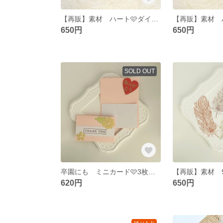
【再販】素材 ハート🩷ダイカット くすみカラーB 12pcs
650円
650円
SOLD OUT
卒園にも ミニカード🩷3枚セット ピンク
620円
650円