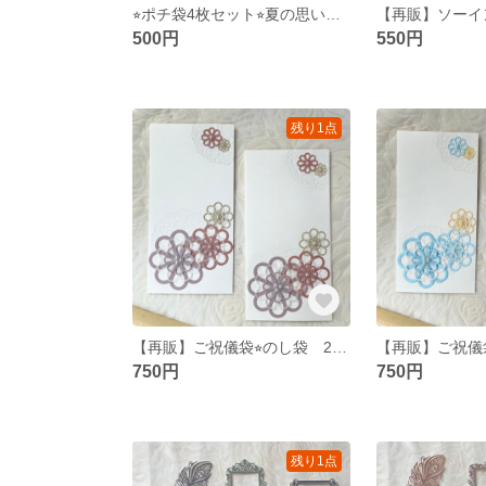
⭐︎ポチ袋4枚セット⭐︎夏の思い出 ほんの気持ち お盆玉
500円
550円
残り1点
【再販】ご祝儀袋⭐︎のし袋 2枚セット くすみカラーA お祝い•入学•入園•卒業•卒園•ウェディング•お車代
750円
750円
残り1点