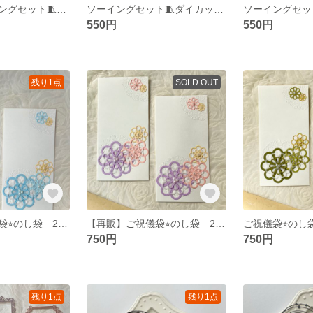
【再販】ソーイングセット🧵ダイカット カラーC
ソーイングセット🧵ダイカット カラーB
550円
550円
残り1点
SOLD OUT
【再販】ご祝儀袋⭐︎のし袋 2枚セット パステルカラーB お祝い•入学•入園•卒業•卒園•ウェディング•お車代
【再販】ご祝儀袋⭐︎のし袋 2枚セット パステルカラーA お祝い•入学•入園•卒業•卒園•ウェディング•お車代
750円
750円
残り1点
残り1点