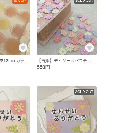
残り1点
SOLD OUT
レースサークル🧡12pcs カラーAトレーシングペーパー
【再販】デイジー🌼パステルカラーA クラフトパンチ ダイカット
550円
SOLD OUT