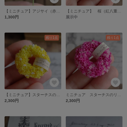
【ミニチュア】アジサイ（赤） 紫陽花 ミニチュアフラワー may*miiミニチュアの小さなお花屋さん
【ミニチュア】 桜（紅八重枝垂桜）リースNo.65 may*mii
1,300円
展示中
残り1点
残り1点
【ミニチュア】スターチスのリース（イエロー） No.67 may*mii
ミニチュア スターチスのリース（ピンク）No.69 インテリア・ドールハウスに
2,300円
2,300円