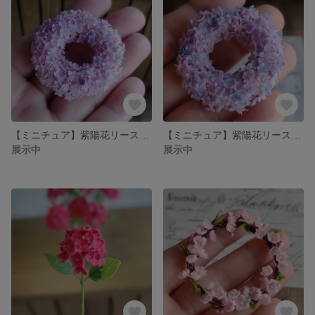
【ミニチュア】紫陽花リース No.75（ピンク系）may*mii
【ミニチュア】紫陽花リース No.74（ブルー系）may*mii
展示中
展示中