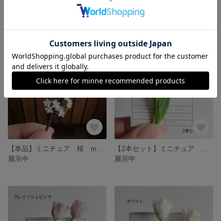
【ミニチュア】白 スズラン may*mii
【ミニチュア】ピンク スズラン may*mii
展示中
展示中
【単品】ミニチュア 桜 may*mii
【2本セット】ミニチュア 八重咲きチューリップ（ピンク）may*mii
展示中
展示中