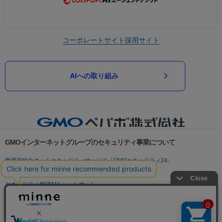
コーポレートサイト
採用サイト
AIへの取り組み
GMOインターネットグループのセキュリティ事業について
世界初総合ネットセキュリティサービス「GMOセキュリティ24」
パスワード漏洩診断
Webサイトリスク診断
セキュリティ相談AIチャットボット
実在証明・盗聴対策
サイバー攻撃対策（GMOサイバーセキュリティ byイエラエ）
サイバー攻撃対策（GMO Flatt Security）
なりすまし対策