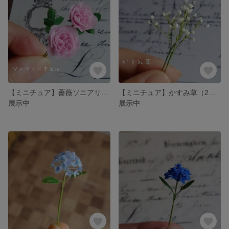
【ミニチュア】薔薇ソニアリキエル（2本セット） may*mii
【ミニチュア】かすみ草（2本セット） may*mii
展示中
展示中