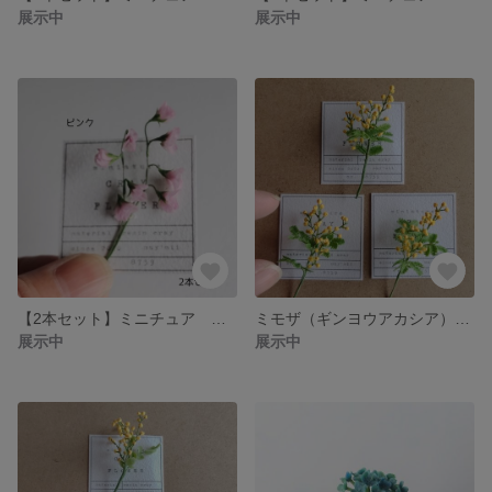
展示中
展示中
【2本セット】ミニチュア スイートピー（ピンク）may*mii
ミモザ（ギンヨウアカシア） ミニチュア クレイフラワー 樹脂粘土
展示中
展示中