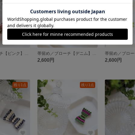
帯留め／ブローチ【ピンク】Candy-ribbon 《選べる金具♪》
帯留め／ブローチ【デニム】Candy-ribbon《選べる金具♪》
2,600円
2,600円
残り1点
残り1点