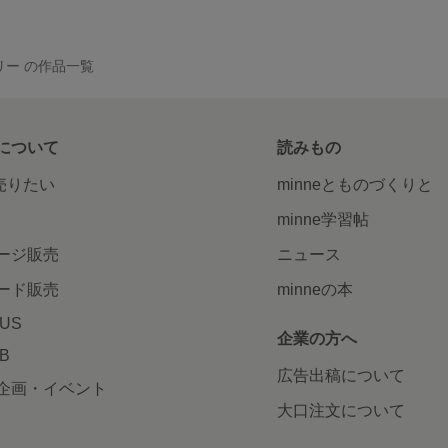
リー の作品一覧
について
読みもの
で売りたい
minneとものづくりと
minne学習帖
ージ販売
ニュース
ード販売
minneの本
LUS
企業の方へ
AB
広告出稿について
企画・イベント
大口注文について