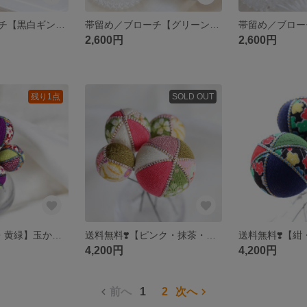
帯留め／ブローチ【黒白ギンガム】Candy-ribbon 《選べる金具♪》
帯留め／ブローチ【グリーン】Candy-ribbon 《選べる金具♪》
2,600円
2,600円
残り1点
SOLD OUT
送料無料❣️【紫・黄緑】玉かんざし／コロコロ／Uピン／髪飾り
送料無料❣️【ピンク・抹茶・黄】玉かんざし／コロコロ／Uピン／髪飾り
4,200円
4,200円
前へ
1
2
次へ