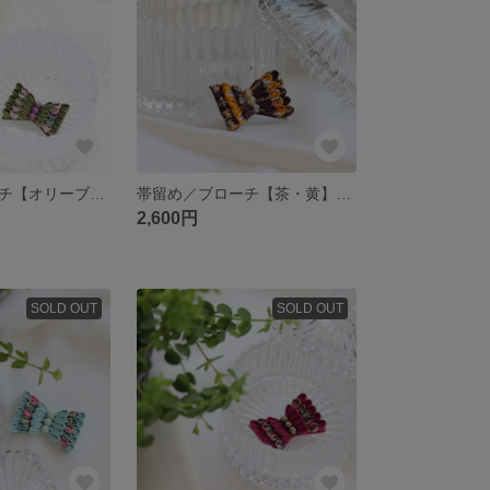
帯留め／ブローチ【オリーブグリーン】Candy-ribbon 《選べる金具♪》
帯留め／ブローチ【茶・黄】Candy-ribbon 《選べる金具♪》つまみ細工
2,600円
SOLD OUT
SOLD OUT