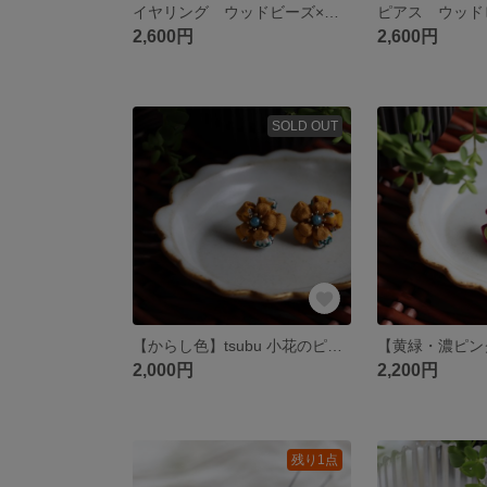
イヤリング ウッドビーズ×リネンの揺れるイヤリング
2,600円
2,600円
SOLD OUT
【からし色】tsubu 小花のピアス
2,000円
2,200円
残り1点