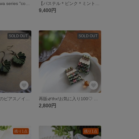
ピアス hakoniwa series "cooffee break" つまみ細工／コーヒー／カフェラテ／モカ
【パステル＊ピンク＊ミント】春の髪飾り 花／かんざし／ヘアコーム／つまみ細工
9,400円
SOLD OUT
SOLD OUT
ゆらゆら葉っぱのピアス／イヤリング つまみ細工 オリーブグリーン ナチュラル
再販🌿thx!お気に入り100♡ ≪ hakoniwa series ≫ ＊ first spring ＊イヤリング／ピアス／花柄／グリーン／オフホワイト／春色
2,800円
残り1点
残り1点