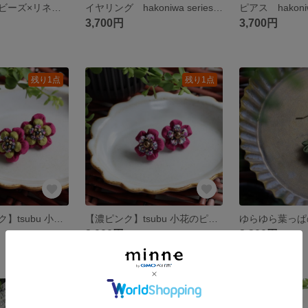
ピアス ウッドビーズ×リネンの揺れるピアス 大ぶり
イヤリング hakoniwa series "coffee break" つまみ細工／コーヒー／モカ／カフェラテ
3,700円
3,700円
残り1点
残り1点
【黄緑・濃ピンク】tsubu 小花のピアス
【濃ピンク】tsubu 小花のピアス
2,000円
2,300円
残り1点
残り1点