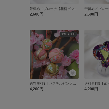
帯留め／ブローチ【花柄ピンク】Candy-ribbon 《選べる金具♪》
2,600円
2,600円
SOLD OUT
送料無料❣️【パステルピンク・グリーン】玉かんざし／鞠／ちりめん玉／Uピン／髪飾り／桜色
4,200円
4,200円