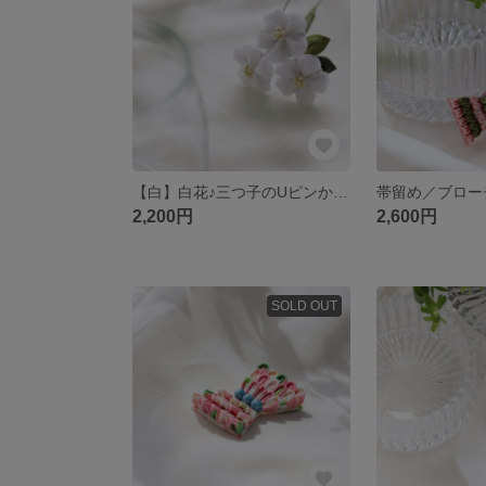
【白】白花♪三つ子のUピンかんざし／小花
2,200円
2,600円
SOLD OUT