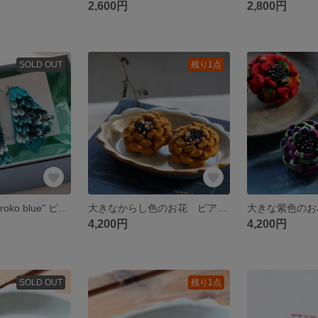
2,600円
2,800円
SOLD OUT
残り1点
苔むす耳飾り "uroko blue" ピアス 青 ブルーつまみ細工
大きなからし色のお花 ピアス つまみ細工
4,200円
4,200円
SOLD OUT
残り1点