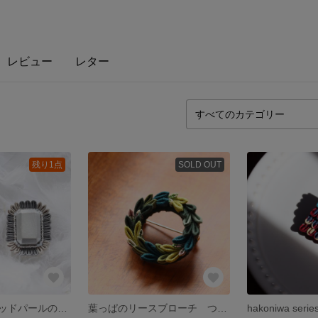
レビュー
レター
残り1点
SOLD OUT
つまみ細工とウッドパールの宝石ブローチ
葉っぱのリースブローチ つまみ細工