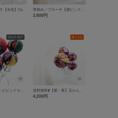
帯留め／ブローチ【水色】Candy-ribbon 《選べる金具♪》つまみ細工
帯留め／ブローチ【濃ピンク】Candy-ribbon 《選べる金具♪》つまみ細工
2,600円
SOLD OUT
残り1点
送料無料❣️【紺・ビビッドカラー】玉かんざし／鞠／ちりめん玉／Uピン／髪飾り／原色
送料無料❣️【紫・黄】玉かんざし／鞠／ちりめん玉／Uピン／髪飾り／雅
4,200円