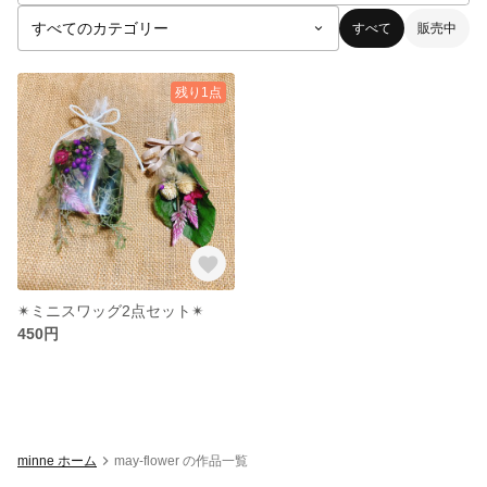
すべて
販売中
残り1点
✴ミニスワッグ2点セット✴
450円
minne ホーム
may-flower の作品一覧