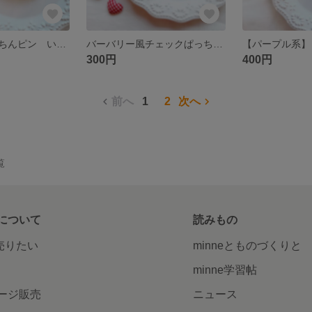
リバティ ぱっちんピン いちご ヘアピン ヘアクリップ 春 ピンク
バーバリー風チェックぱっちんピン
300円
400円
前へ
1
2
次へ
覧
について
読みもの
で売りたい
minneとものづくりと
minne学習帖
ージ販売
ニュース