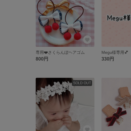
専用❤️さくらんぼヘアゴム
Megu様専用💕
800円
330円
SOLD OUT