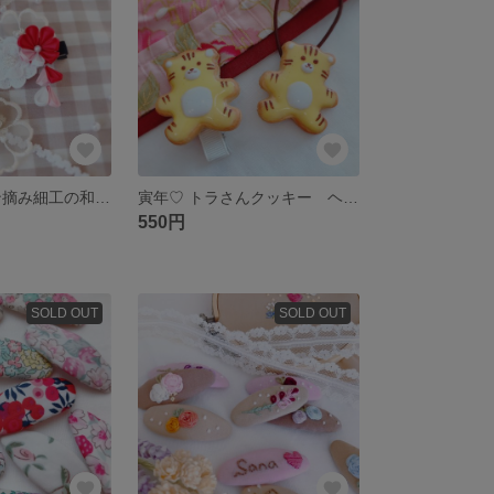
雛祭り リボン摘み細工の和モダンヘアアクセ ベビーヘアクリップ 赤ちゃんヘアクリップ ヘアバンド 初節句 ひなまつり
寅年♡ トラさんクッキー ヘアクリップ ヘアゴム 干支 新年 ニューイヤーフォト 年賀状 お正月
550円
SOLD OUT
SOLD OUT