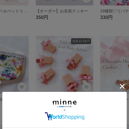
【冬の新作♡】ベルベットリボン くまクッキーヘアクリップ クリスマス 冬コーデ ベルベット お上品
【オーダー】お名前クッキー
18種類♡リバ
350円
330円
SOLD OUT
おしりふき フタ アルコールシート 除菌シート リバティ バーバリー ワンタッチ
くまちゃんクッキーヘアクリップ ベビーヘアクリップ 赤ちゃんヘアクリップ
300円
300円