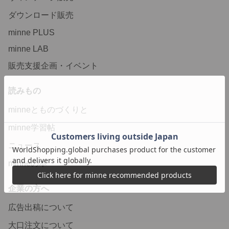
ダウンロード販売
minne PLUS
minne LAB
販売支援企画・イベント
読みもの
minneとものづくりと
minne学習帖
ニュース
minneの本
企業の方へ
広告出稿について
大口注文について