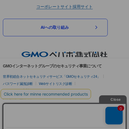
コーポレートサイト
採用サイト
AIへの取り組み
GMOインターネットグループのセキュリティ事業について
世界初総合ネットセキュリティサービス「GMOセキュリティ24」
パスワード漏洩診断
Webサイトリスク診断
セキュリティ相談AIチャットボット
実在証明・盗聴対策
サイバー攻撃対策（GMOサイバーセキュリティ byイエラエ）
サイバー攻撃対策（GMO Flatt Security）
なりすまし対策
セキュリティ事業の軌跡