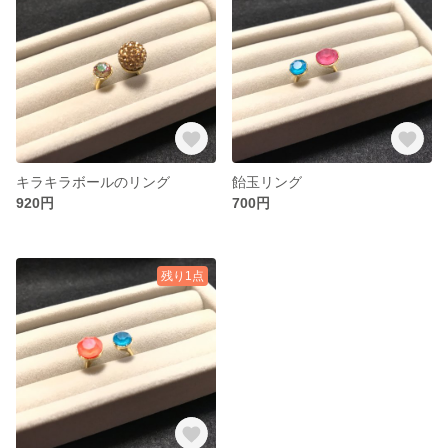
キラキラボールのリング
飴玉リング
920円
700円
残り1点