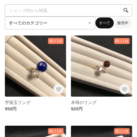
すべて
販売中
残り1点
残り1点
宇宙玉リング
木苺のリング
950円
920円
残り1点
残り1点