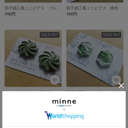
切子細工風ミニピアス ブルー×ワイン
切子細工風ミニピアス 桃色
700円
700円
SOLD OUT
SOLD OUT
ヴィンテージボタン風ピアス カーキ
切子細工風ミニピアス グリーン マーブル
750円
700円
SOLD OUT
残り1点