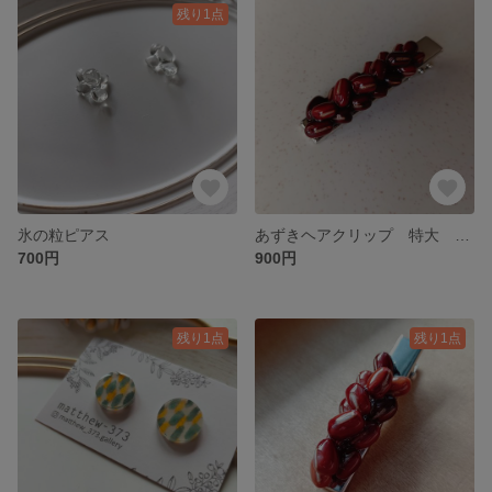
残り1点
氷の粒ピアス
あずきヘアクリップ 特大 シルバー
700円
900円
残り1点
残り1点