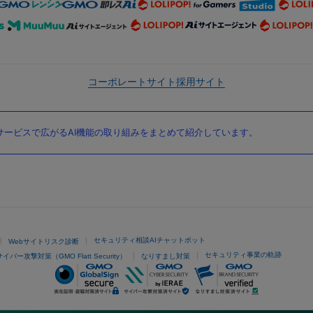
コーポレートサイト
採用サイト
ービスで広がるAI機能の取り組みをまとめて紹介しています。
セキュリティ相談AIチャットボット
Webサイトリスク診断
セキュリティ事業の軌跡
サイバー攻撃対策（GMO Flatt Security）
なりすまし対策