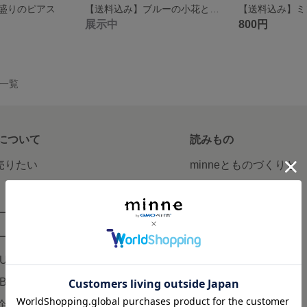
盛りのピアス
【送料込み】ブルーの小花とコットンパールのイヤリング
展示中
800円
品一覧
について
読みもの
で売りたい
minneとものづくりと
minne学習帖
ージ販売
ニュース
ード販売
minneの本
LUS
企業の方へ
AB
広告出稿について
企画・イベント