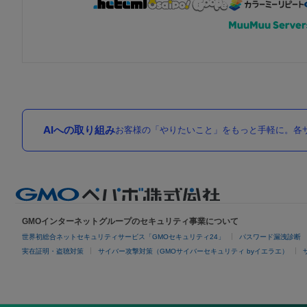
AIへの取り組み
お客様の「やりたいこと」をもっと手軽に。各サ
GMOインターネットグループのセキュリティ事業について
世界初総合ネットセキュリティサービス「GMOセキュリティ24」
パスワード漏洩診断
実在証明・盗聴対策
サイバー攻撃対策（GMOサイバーセキュリティ byイエラエ）