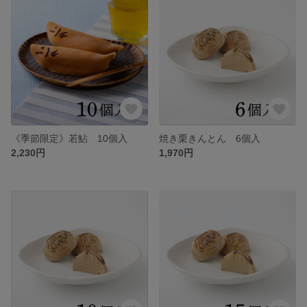
《季節限定》若鮎 10個入
焼き栗きんとん 6個入
2,230円
1,970円