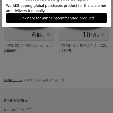
《季節限定》柿きんとん 6個入
《季節限定》柿きんとん 10個入
2,580円
4,250円
minne ホーム
御菓子処 松谷園 の作品一覧
minneを知る
minneについて