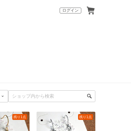
ログイン
残り1点
残り1点