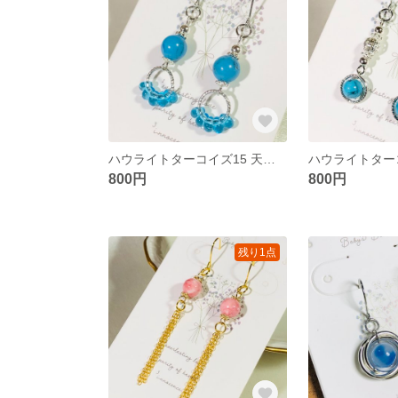
ハウライトターコイズ15 天然石 ピアス リング シルバー 涼しい アレルギー対応
800円
800円
残り1点