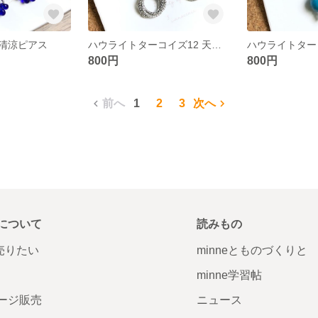
清涼ピアス
ハウライトターコイズ12 天然石 ピアス リング シルバー
800円
800円
前へ
1
2
3
次へ
について
読みもの
で売りたい
minneとものづくりと
minne学習帖
ージ販売
ニュース