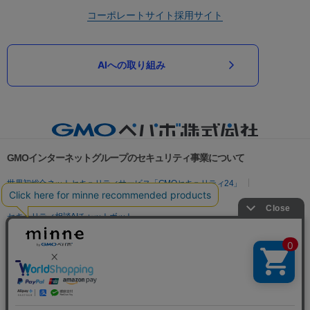
コーポレートサイト
採用サイト
AIへの取り組み
GMOインターネットグループのセキュリティ事業について
世界初総合ネットセキュリティサービス「GMOセキュリティ24」
パスワード漏洩診断
Webサイトリスク診断
セキュリティ相談AIチャットボット
実在証明・盗聴対策
サイバー攻撃対策（GMOサイバーセキュリティ byイエラエ）
サイバー攻撃対策（GMO Flatt Security）
なりすまし対策
セキュリティ事業の軌跡