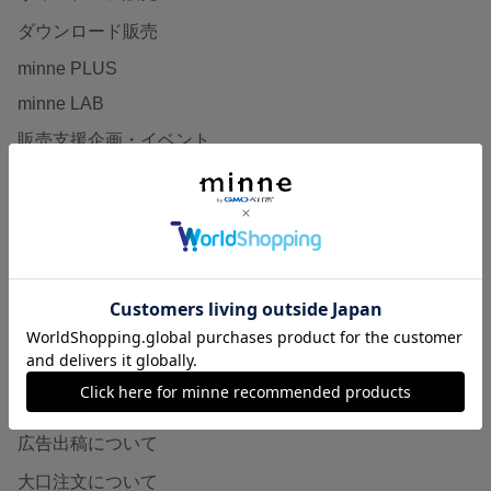
ダウンロード販売
minne PLUS
minne LAB
販売支援企画・イベント
読みもの
minneとものづくりと
minne学習帖
ニュース
minneの本
企業の方へ
広告出稿について
大口注文について