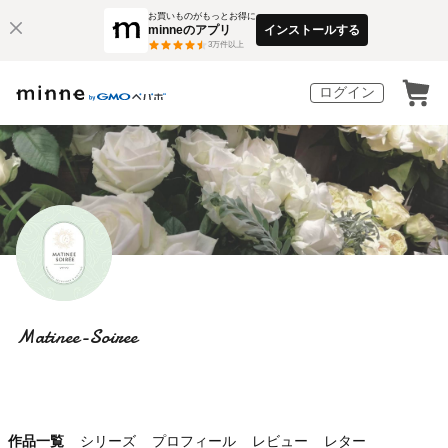
お買いものがもっとお得に
minneのアプリ
インストールする
3
万件以上
ログイン
Matinee-Soiree
作品一覧
シリーズ
プロフィール
レビュー
レター