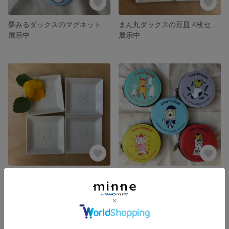
夢みるダックスのマグネット
まん丸ダックスの豆皿 4枚セット
展示中
展示中
へそ天ダックスの豆皿 4枚セット
【値下げ中】 Love Finland ダックスと仲間たちのコインケース
展示中
展示中