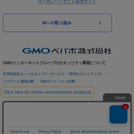
コーポレートサイト
採用サイト
AIへの取り組み
GMOインターネットグループのセキュリティ事業について
世界初総合ネットセキュリティサービス「GMOセキュリティ24」
パスワード漏洩診断
Webサイトリスク診断
セキュリティ相談AIチャットボット
実在証明・盗聴対策
サイバー攻撃対策（GMOサイバーセキュリティ byイエラエ）
サイバー攻撃対策（GMO Flatt Security）
なりすまし対策
セキュリティ事業の軌跡