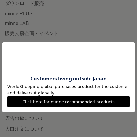
ダウンロード販売
minne PLUS
minne LAB
販売支援企画・イベント
読みもの
minneとものづくりと
minne学習帖
ニュース
minneの本
企業の方へ
広告出稿について
大口注文について