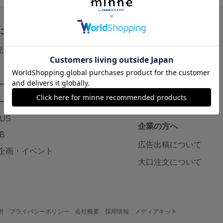
について
読みもの
で売りたい
minneとものづくりと
minne学習帖
ージ販売
ニュース
ード販売
minneの本
LUS
企業の方へ
AB
広告出稿について
企画・イベント
大口注文について
用
プライバシーポリシー
会社概要
採用情報
メディアキット