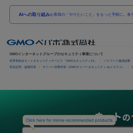
AIへの取り組み
お客様の「やりたいこと」をもっと手軽に。各サ
GMOインターネットグループのセキュリティ事業について
世界初総合ネットセキュリティサービス「GMOセキュリティ24」
パスワード漏洩診断
実在証明・盗聴対策
サイバー攻撃対策（GMOサイバーセキュリティ byイエラエ）