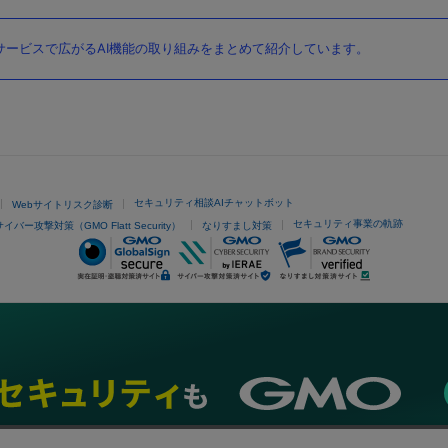
ービスで広がるAI機能の取り組みをまとめて紹介しています。
セキュリティ相談AIチャットボット
Webサイトリスク診断
セキュリティ事業の軌跡
サイバー攻撃対策（GMO Flatt Security）
なりすまし対策