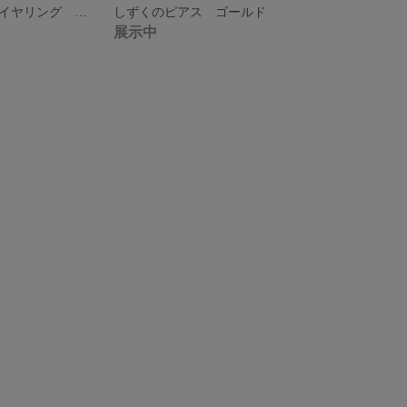
フックピアス／イヤリング 韓国ビーズ 花×大玉ビーズ
しずくのピアス ゴールド
展示中