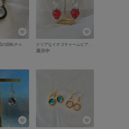
地球儀&世界地図の回転チャーム/ガラスカボション/ミール皿/アンティークゴールド/ネックレス/キーホルダー/ストラップ/バッグチャームチェーン
クリアなイチゴチャームピアス／イヤリング クリアオーロラビーズ フックピアス クリア 透明感
展示中