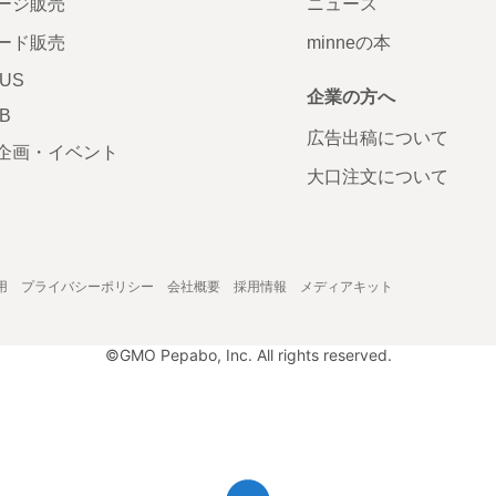
ージ販売
ニュース
ード販売
minneの本
LUS
企業の方へ
AB
広告出稿について
企画・イベント
大口注文について
用
プライバシーポリシー
会社概要
採用情報
メディアキット
©GMO Pepabo, Inc. All rights reserved.