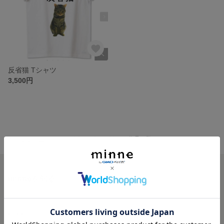
反省猫 Tシャツ
3,500円
minne ホーム
MASH-COM'S GALLERY の作品一覧
minneを知る
minneについて
minneで買いたい