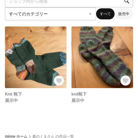
すべて
販売中
Knit 靴下
knit靴下
展示中
展示中
minne ホーム
森のくまさん の作品一覧