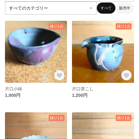
すべて
販売中
残り1点
残り1点
片口小鉢
片口茶こし
1,000円
1,200円
残り1点
残り1点