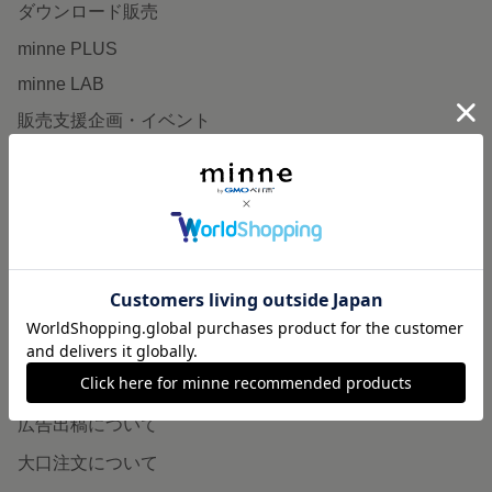
ダウンロード販売
minne PLUS
minne LAB
販売支援企画・イベント
読みもの
minneとものづくりと
minne学習帖
ニュース
minneの本
企業の方へ
広告出稿について
大口注文について