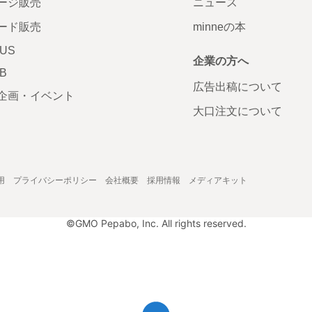
ージ販売
ニュース
ード販売
minneの本
LUS
企業の方へ
AB
広告出稿について
企画・イベント
大口注文について
用
プライバシーポリシー
会社概要
採用情報
メディアキット
©GMO Pepabo, Inc. All rights reserved.