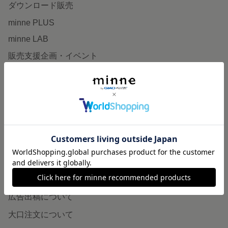
ダウンロード販売
minne PLUS
minne LAB
販売支援企画・イベント
読みもの
minneとものづくりと
minne学習帖
ニュース
minneの本
企業の方へ
広告出稿について
大口注文について