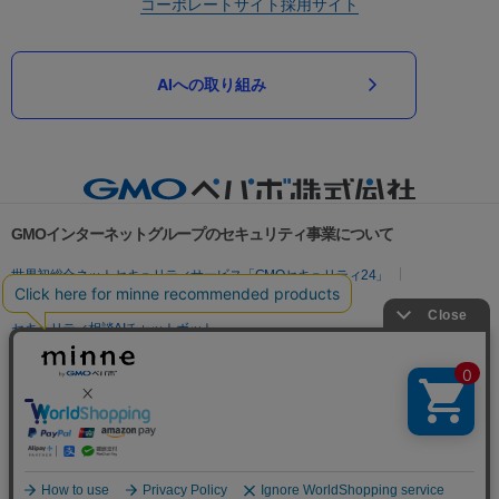
コーポレートサイト
採用サイト
AIへの取り組み
GMOインターネットグループのセキュリティ事業について
世界初総合ネットセキュリティサービス「GMOセキュリティ24」
パスワード漏洩診断
Webサイトリスク診断
セキュリティ相談AIチャットボット
実在証明・盗聴対策
サイバー攻撃対策（GMOサイバーセキュリティ byイエラエ）
サイバー攻撃対策（GMO Flatt Security）
なりすまし対策
セキュリティ事業の軌跡