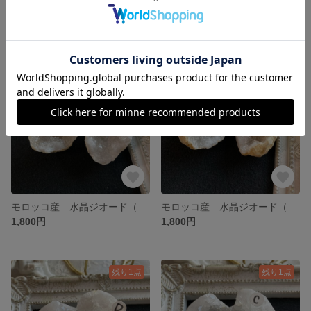
アメジスト 原石 A（2月誕生石）
ドゥルージーアゲート 原石
3,800円
4,400円
残り1点
残り1点
モロッコ産 水晶ジオード（ミニサイズ）ペア B
モロッコ産 水晶ジオード（ミニサイズ）ペア A
1,800円
1,800円
残り1点
残り1点