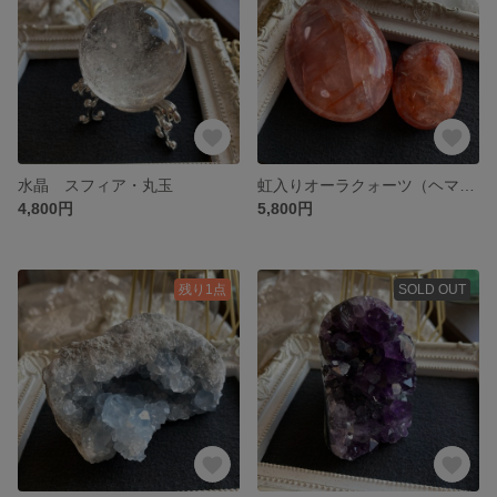
水晶 スフィア・丸玉
虹入りオーラクォーツ（ヘマタイトインクォーツ）パーム/タンブルSET
4,800円
5,800円
残り1点
SOLD OUT