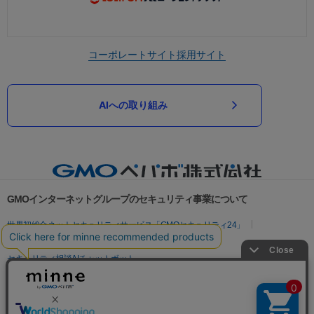
コーポレートサイト
採用サイト
AIへの取り組み
GMOインターネットグループのセキュリティ事業について
世界初総合ネットセキュリティサービス「GMOセキュリティ24」
パスワード漏洩診断
Webサイトリスク診断
セキュリティ相談AIチャットボット
実在証明・盗聴対策
サイバー攻撃対策（GMOサイバーセキュリティ byイエラエ）
サイバー攻撃対策（GMO Flatt Security）
なりすまし対策